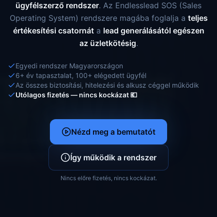
ügyfélszerző rendszer
. Az Endlesslead SOS (Sales
Operating System) rendszere magába foglalja a
teljes
értékesítési csatornát
a
lead generálásától egészen
az üzletkötésig
.
Egyedi rendszer Magyarországon
6+ év tapasztalat, 100+ elégedett ügyfél
Az összes biztosítási, hitelezési és alkusz céggel működik
Utólagos fizetés — nincs kockázat 💶
Nézd meg a bemutatót
Így működik a rendszer
Nincs előre fizetés, nincs kockázat.