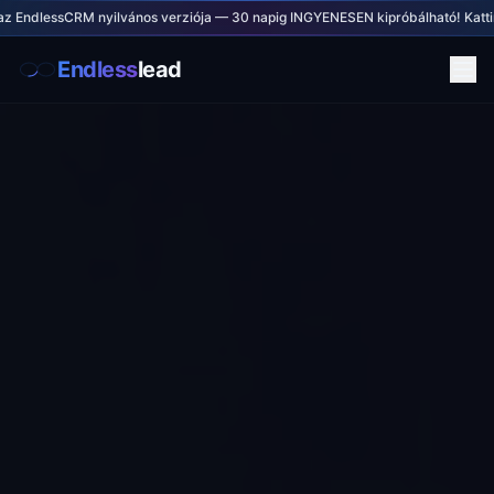
 EndlessCRM nyilvános verziója — 30 napig INGYENESEN kipróbálható! Kattints i
Endless
lead